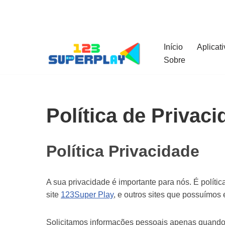
Pular
para
Início
Aplicat
o
Sobre
conteúdo
Política de Privac
Política Privacidade
A sua privacidade é importante para nós. É polít
site
123Super Play
, e outros sites que possuímos
Solicitamos informações pessoais apenas quando r