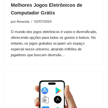
Melhores Jogos Eletrônicos de
Computador Grátis
por
Amanda
02/07/2024
O mundo dos jogos eletrônicos é vasto e diversificado,
oferecendo opções para todos os gostos e bolsos. No
entanto, os jogos gratuitos ocupam um espaço
especial nesse universo, atraindo milhões de
jogadores que buscam diversão…