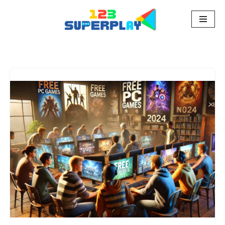
Pular
para
o
conteúdo