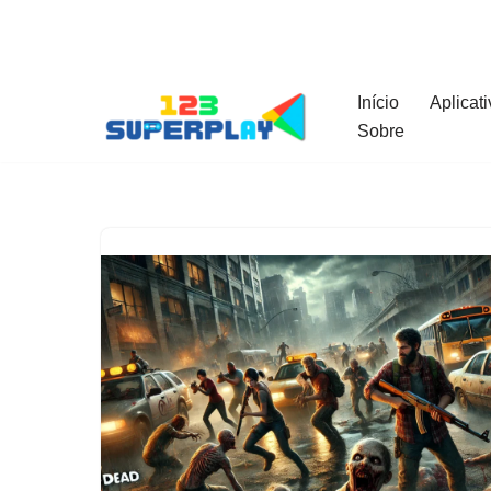
Pular
para
Início
Aplicat
o
Sobre
conteúdo