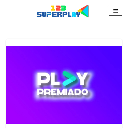
Pular
para
o
conteúdo