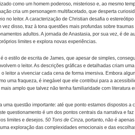
erizado como um homem poderoso, misterioso e, ao mesmo tem
ação cria um personagem multifacetado, que desperta curiosi
eio no leitor. A caracterização de Christian desafia o estereótip
 vez disso, traz à tona questões mais profundas sobre traumas
onamentos adultos. A jornada de Anastasia, por sua vez, é de 
róprios limites e explora novas experiências.
é o estilo de escrita de James, que apesar de simples, conse
nvolvem o leitor. As descrições gráficas e detalhadas criam um
o leitor a vivenciar cada cena de forma imersiva. Embora algun
omo uma fraqueza, é inegável que ele contribui para a acessibil
mais amplo que talvez não tenha familiaridade com literatura er
ona uma questão importante: até que ponto estamos dispostos a c
te questionamento é um dos pontos centrais da narrativa e faz
ios limites e desejos.
50 Tons de Cinza
, portanto, não é apena
 uma exploração das complexidades emocionais e das escolh