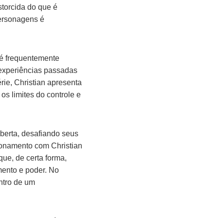
storcida do que é
ersonagens é
é frequentemente
 experiências passadas
ie, Christian apresenta
 limites do controle e
berta, desafiando seus
ionamento com Christian
ue, de certa forma,
mento e poder. No
ntro de um