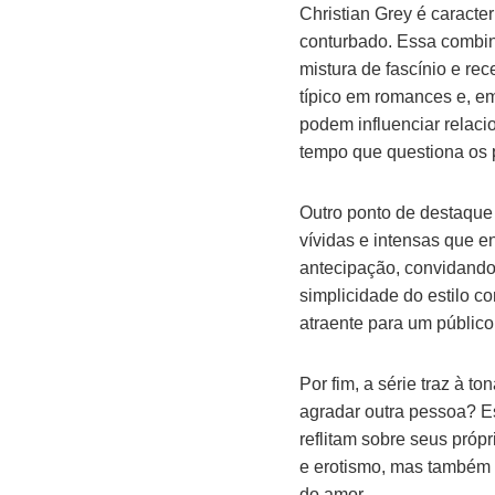
Christian Grey é caract
conturbado. Essa combin
mistura de fascínio e rec
típico em romances e, em
podem influenciar relaci
tempo que questiona os p
Outro ponto de destaque 
vívidas e intensas que e
antecipação, convidando 
simplicidade do estilo c
atraente para um público 
Por fim, a série traz à t
agradar outra pessoa? Es
reflitam sobre seus própr
e erotismo, mas também
do amor.