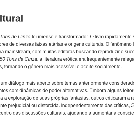
tural
Tons de Cinza
foi imenso e transformador. O livro rapidamente 
ores de diversas faixas etárias e origens culturais. O fenômeno
tura mainstream, com muitas editoras buscando reproduzir o suc
50 Tons de Cinza
, a literatura erótica era frequentemente releg
as, tornando o gênero mais acessível e aceito socialmente.
u um diálogo mais aberto sobre temas anteriormente considerad
os com dinâmicas de poder alternativas. Embora alguns leitor
a a exploração de suas próprias fantasias, outros criticaram 
e prejudicial ou distorcida. Independentemente das críticas,
5
entro das discussões culturais, ajudando a aumentar a conscie