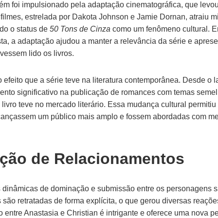
m foi impulsionado pela adaptação cinematográfica, que levou 
de filmes, estrelada por Dakota Johnson e Jamie Dornan, atraiu 
do o status de
50 Tons de Cinza
como um fenômeno cultural. Em
sta, a adaptação ajudou a manter a relevância da série e aprese
vessem lido os livros.
o efeito que a série teve na literatura contemporânea. Desde o
nto significativo na publicação de romances com temas semelh
livro teve no mercado literário. Essa mudança cultural permitiu
lcançassem um público mais amplo e fossem abordadas com me
ção de Relacionamentos
s dinâmicas de dominação e submissão entre os personagens sã
 são retratadas de forma explícita, o que gerou diversas reações
o entre Anastasia e Christian é intrigante e oferece uma nova p