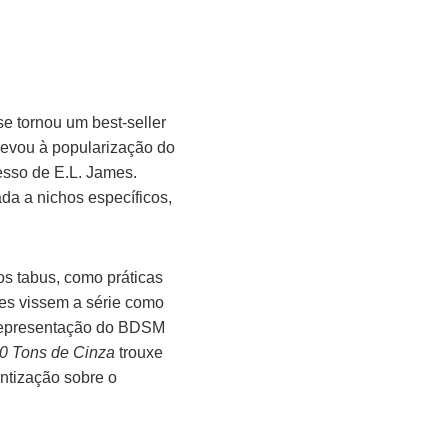
se tornou um best-seller
 levou à popularização do
esso de E.L. James.
ada a nichos específicos,
os tabus, como práticas
es vissem a série como
a representação do BDSM
0 Tons de Cinza
trouxe
ntização sobre o