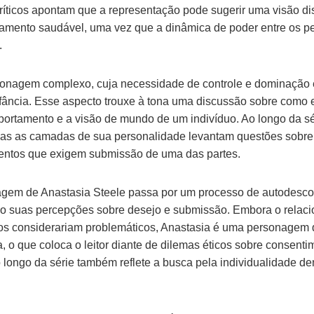
críticos apontam que a representação pode sugerir uma visão di
amento saudável, uma vez que a dinâmica de poder entre os p
.
sonagem complexo, cuja necessidade de controle e dominação 
infância. Esse aspecto trouxe à tona uma discussão sobre como
ortamento e a visão de mundo de um indivíduo. Ao longo da sér
s as camadas de sua personalidade levantam questões sobre os
entos que exigem submissão de uma das partes.
nagem de Anastasia Steele passa por um processo de autodesco
ando suas percepções sobre desejo e submissão. Embora o relac
os considerariam problemáticos, Anastasia é uma personagem q
, o que coloca o leitor diante de dilemas éticos sobre consenti
 longo da série também reflete a busca pela individualidade de