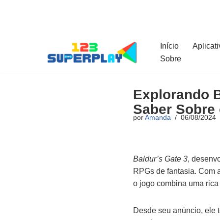
Pular
para
Início
Aplicat
o
Sobre
conteúdo
Explorando B
Saber Sobre
por
Amanda
06/08/2024
Baldur’s Gate 3
, desenv
RPGs de fantasia. Com 
o jogo combina uma rica 
Desde seu anúncio, ele 