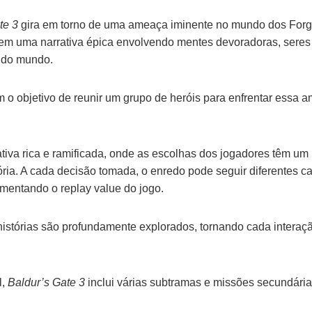
te 3
gira em torno de uma ameaça iminente no mundo dos Forg
em uma narrativa épica envolvendo mentes devoradoras, sere
 do mundo.
 o objetivo de reunir um grupo de heróis para enfrentar essa am
.
tiva rica e ramificada, onde as escolhas dos jogadores têm um i
ria. A cada decisão tomada, o enredo pode seguir diferentes c
mentando o replay value do jogo.
istórias são profundamente explorados, tornando cada interaçã
l,
Baldur’s Gate 3
inclui várias subtramas e missões secundári