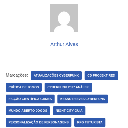
Arthur Alves
Marcações:
ATUALIZAÇÕES CYBERPUNK
CD PROJEKT RED
CRÍTICA DE JOGOS
CYBERPUNK 2077 ANÁLISE
FICÇÃO CIENTÍFICA GAMES
KEANU REEVES CYBERPUNK
MUNDO ABERTO JOGOS
NIGHT CITY GUIA
PERSONALIZAÇÃO DE PERSONAGENS
RPG FUTURISTA