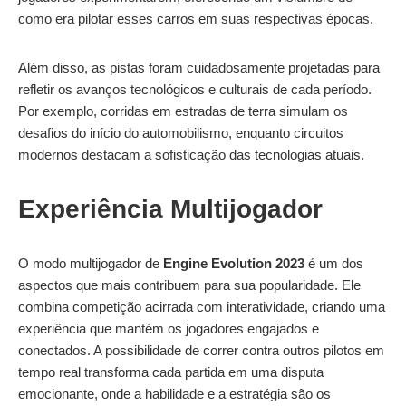
como era pilotar esses carros em suas respectivas épocas.
Além disso, as pistas foram cuidadosamente projetadas para
refletir os avanços tecnológicos e culturais de cada período.
Por exemplo, corridas em estradas de terra simulam os
desafios do início do automobilismo, enquanto circuitos
modernos destacam a sofisticação das tecnologias atuais.
Experiência Multijogador
O modo multijogador de
Engine Evolution 2023
é um dos
aspectos que mais contribuem para sua popularidade. Ele
combina competição acirrada com interatividade, criando uma
experiência que mantém os jogadores engajados e
conectados. A possibilidade de correr contra outros pilotos em
tempo real transforma cada partida em uma disputa
emocionante, onde a habilidade e a estratégia são os