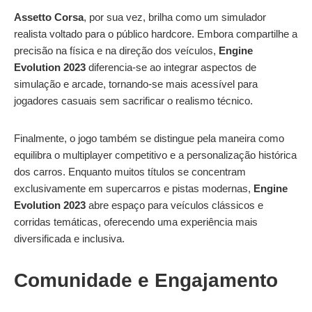
Assetto Corsa
, por sua vez, brilha como um simulador
realista voltado para o público hardcore. Embora compartilhe a
precisão na física e na direção dos veículos,
Engine
Evolution 2023
diferencia-se ao integrar aspectos de
simulação e arcade, tornando-se mais acessível para
jogadores casuais sem sacrificar o realismo técnico.
Finalmente, o jogo também se distingue pela maneira como
equilibra o multiplayer competitivo e a personalização histórica
dos carros. Enquanto muitos títulos se concentram
exclusivamente em supercarros e pistas modernas,
Engine
Evolution 2023
abre espaço para veículos clássicos e
corridas temáticas, oferecendo uma experiência mais
diversificada e inclusiva.
Comunidade e Engajamento