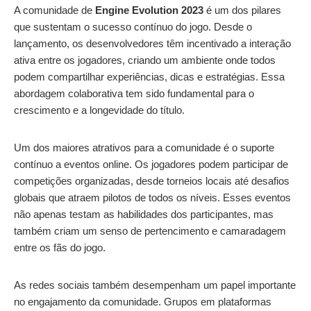
A comunidade de
Engine Evolution 2023
é um dos pilares
que sustentam o sucesso contínuo do jogo. Desde o
lançamento, os desenvolvedores têm incentivado a interação
ativa entre os jogadores, criando um ambiente onde todos
podem compartilhar experiências, dicas e estratégias. Essa
abordagem colaborativa tem sido fundamental para o
crescimento e a longevidade do título.
Um dos maiores atrativos para a comunidade é o suporte
contínuo a eventos online. Os jogadores podem participar de
competições organizadas, desde torneios locais até desafios
globais que atraem pilotos de todos os níveis. Esses eventos
não apenas testam as habilidades dos participantes, mas
também criam um senso de pertencimento e camaradagem
entre os fãs do jogo.
As redes sociais também desempenham um papel importante
no engajamento da comunidade. Grupos em plataformas