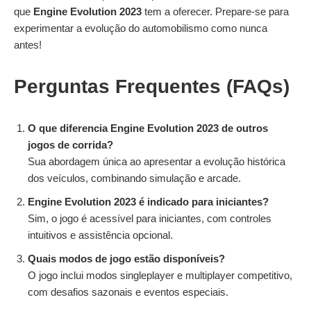
que
Engine Evolution 2023
tem a oferecer. Prepare-se para
experimentar a evolução do automobilismo como nunca
antes!
Perguntas Frequentes (FAQs)
O que diferencia Engine Evolution 2023 de outros
jogos de corrida?
Sua abordagem única ao apresentar a evolução histórica
dos veículos, combinando simulação e arcade.
Engine Evolution 2023 é indicado para iniciantes?
Sim, o jogo é acessível para iniciantes, com controles
intuitivos e assistência opcional.
Quais modos de jogo estão disponíveis?
O jogo inclui modos singleplayer e multiplayer competitivo,
com desafios sazonais e eventos especiais.