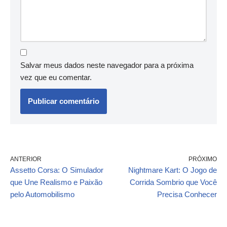
Salvar meus dados neste navegador para a próxima
vez que eu comentar.
ANTERIOR
PRÓXIMO
Assetto Corsa: O Simulador
Nightmare Kart: O Jogo de
que Une Realismo e Paixão
Corrida Sombrio que Você
pelo Automobilismo
Precisa Conhecer