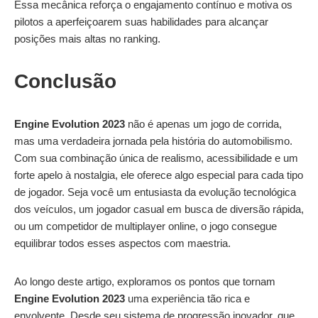
Essa mecânica reforça o engajamento contínuo e motiva os
pilotos a aperfeiçoarem suas habilidades para alcançar
posições mais altas no ranking.
Conclusão
Engine Evolution 2023
não é apenas um jogo de corrida,
mas uma verdadeira jornada pela história do automobilismo.
Com sua combinação única de realismo, acessibilidade e um
forte apelo à nostalgia, ele oferece algo especial para cada tipo
de jogador. Seja você um entusiasta da evolução tecnológica
dos veículos, um jogador casual em busca de diversão rápida,
ou um competidor de multiplayer online, o jogo consegue
equilibrar todos esses aspectos com maestria.
Ao longo deste artigo, exploramos os pontos que tornam
Engine Evolution 2023
uma experiência tão rica e
envolvente. Desde seu sistema de progressão inovador, que