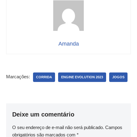
Amanda
Marcações:
CORRIDA
ENGINE EVOLUTION 2023
JOGOS
Deixe um comentário
O seu endereço de e-mail não será publicado.
Campos
obrigatórios são marcados com
*