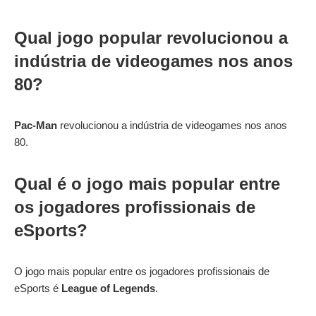
Qual jogo popular revolucionou a
indústria de videogames nos anos
80?
Pac-Man
revolucionou a indústria de videogames nos anos
80.
Qual é o jogo mais popular entre
os jogadores profissionais de
eSports?
O jogo mais popular entre os jogadores profissionais de
eSports é
League of Legends
.