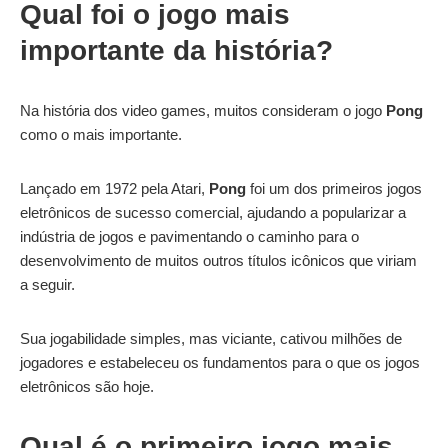
Qual foi o jogo mais
importante da história?
Na história dos video games, muitos consideram o jogo
Pong
como o mais importante.
Lançado em 1972 pela Atari,
Pong
foi um dos primeiros jogos
eletrônicos de sucesso comercial, ajudando a popularizar a
indústria de jogos e pavimentando o caminho para o
desenvolvimento de muitos outros títulos icônicos que viriam
a seguir.
Sua jogabilidade simples, mas viciante, cativou milhões de
jogadores e estabeleceu os fundamentos para o que os jogos
eletrônicos são hoje.
Qual é o primeiro jogo mais