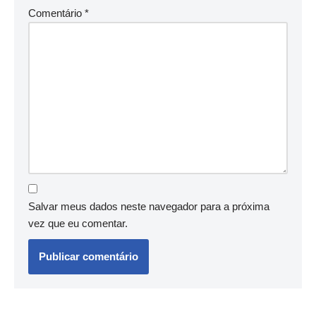
Comentário
*
Salvar meus dados neste navegador para a próxima
vez que eu comentar.