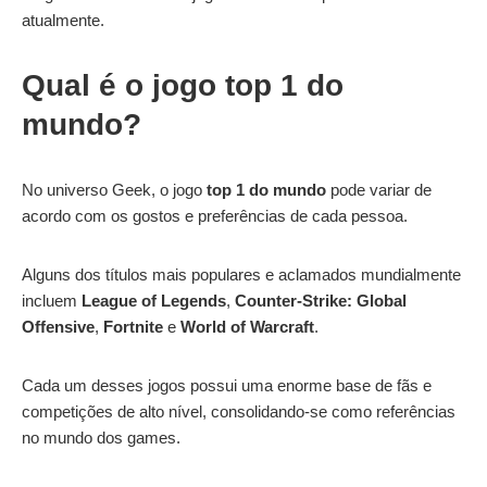
atualmente.
Qual é o jogo top 1 do
mundo?
No universo Geek, o jogo
top 1 do mundo
pode variar de
acordo com os gostos e preferências de cada pessoa.
Alguns dos títulos mais populares e aclamados mundialmente
incluem
League of Legends
,
Counter-Strike: Global
Offensive
,
Fortnite
e
World of Warcraft
.
Cada um desses jogos possui uma enorme base de fãs e
competições de alto nível, consolidando-se como referências
no mundo dos games.