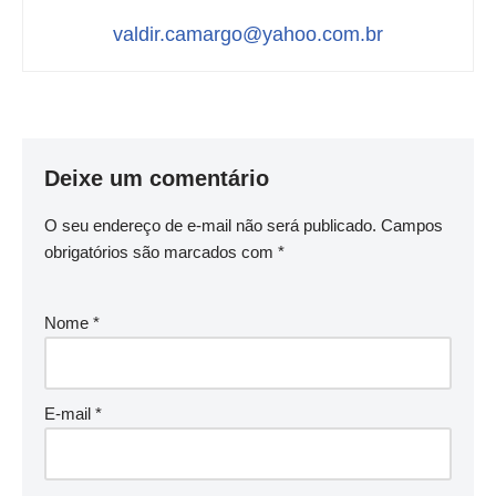
valdir.camargo@yahoo.com.br
Deixe um comentário
O seu endereço de e-mail não será publicado.
Campos
obrigatórios são marcados com
*
Nome
*
E-mail
*