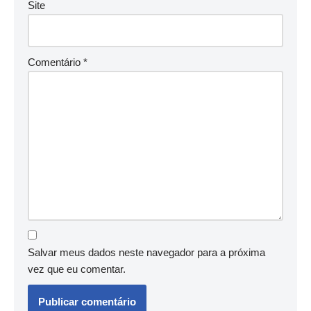
Site
Comentário
*
Salvar meus dados neste navegador para a próxima
vez que eu comentar.