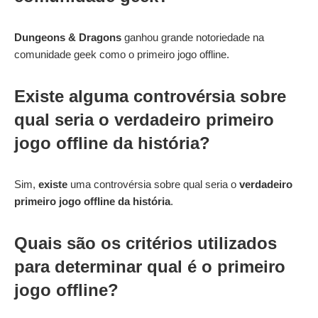
Dungeons & Dragons
ganhou grande notoriedade na
comunidade geek como o primeiro jogo offline.
Existe alguma controvérsia sobre
qual seria o verdadeiro primeiro
jogo offline da história?
Sim,
existe
uma controvérsia sobre qual seria o
verdadeiro
primeiro jogo offline da história
.
Quais são os critérios utilizados
para determinar qual é o primeiro
jogo offline?