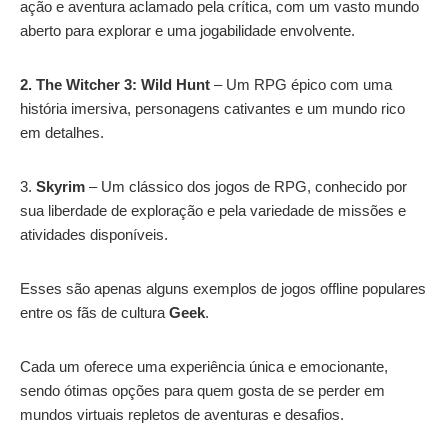
ação e aventura aclamado pela crítica, com um vasto mundo
aberto para explorar e uma jogabilidade envolvente.
2.
The Witcher 3:
Wild Hunt
– Um RPG épico com uma
história imersiva, personagens cativantes e um mundo rico
em detalhes.
3.
Skyrim
– Um clássico dos jogos de RPG, conhecido por
sua liberdade de exploração e pela variedade de missões e
atividades disponíveis.
Esses são apenas alguns exemplos de jogos offline populares
entre os fãs de cultura
Geek
.
Cada um oferece uma experiência única e emocionante,
sendo ótimas opções para quem gosta de se perder em
mundos virtuais repletos de aventuras e desafios.