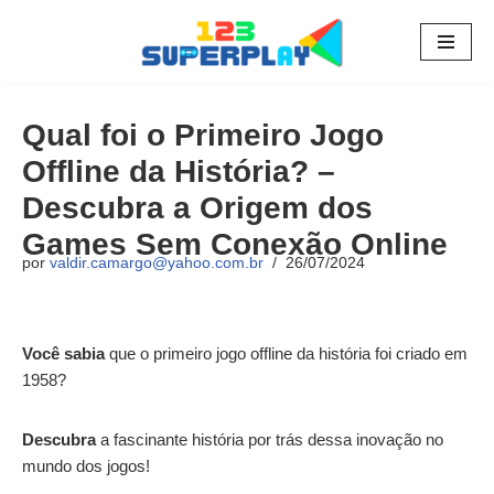
Pular
para
o
Qual foi o Primeiro Jogo
conteúdo
Offline da História? –
Descubra a Origem dos
Games Sem Conexão Online
por
valdir.camargo@yahoo.com.br
26/07/2024
Você sabia
que o primeiro jogo offline da história foi criado em
1958?
Descubra
a fascinante história por trás dessa inovação no
mundo dos jogos!