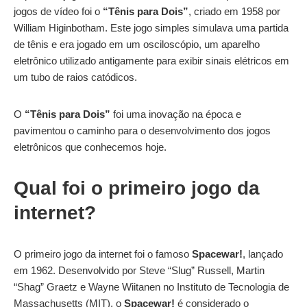
jogos de vídeo foi o
“Tênis para Dois”
, criado em 1958 por
William Higinbotham. Este jogo simples simulava uma partida
de tênis e era jogado em um osciloscópio, um aparelho
eletrônico utilizado antigamente para exibir sinais elétricos em
um tubo de raios catódicos.
O
“Tênis para Dois”
foi uma inovação na época e
pavimentou o caminho para o desenvolvimento dos jogos
eletrônicos que conhecemos hoje.
Qual foi o primeiro jogo da
internet?
O primeiro jogo da internet foi o famoso
Spacewar!
, lançado
em 1962. Desenvolvido por Steve “Slug” Russell, Martin
“Shag” Graetz e Wayne Wiitanen no Instituto de Tecnologia de
Massachusetts (MIT), o
Spacewar!
é considerado o