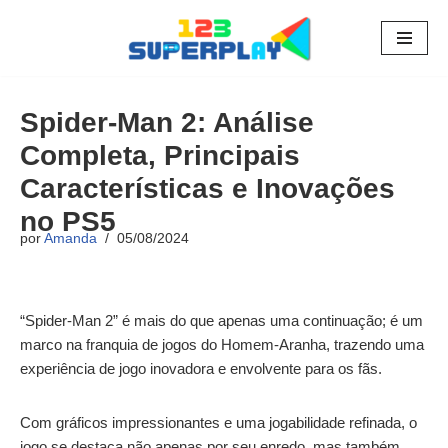
Pular
para
o
Spider-Man 2: Análise
conteúdo
Completa, Principais
Características e Inovações
no PS5
por
Amanda
05/08/2024
“Spider-Man 2” é mais do que apenas uma continuação; é um
marco na franquia de jogos do Homem-Aranha, trazendo uma
experiência de jogo inovadora e envolvente para os fãs.
Com gráficos impressionantes e uma jogabilidade refinada, o
jogo se destaca não apenas por seu enredo, mas também