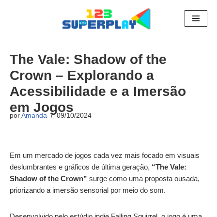
Pular
para
o
The Vale: Shadow of the
conteúdo
Crown – Explorando a
Acessibilidade e a Imersão
em Jogos
por
Amanda
09/10/2024
Em um mercado de jogos cada vez mais focado em visuais
deslumbrantes e gráficos de última geração,
“The Vale:
Shadow of the Crown”
surge como uma proposta ousada,
priorizando a imersão sensorial por meio do som.
Desenvolvido pelo estúdio indie Falling Squirrel, o jogo é uma