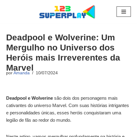
Pular
para
o
Deadpool e Wolverine: Um
conteúdo
Mergulho no Universo dos
Heróis mais Irreverentes da
Marvel
por
Amanda
10/07/2024
Deadpool e Wolverine
são dois dos personagens mais
cativantes do universo Marvel. Com suas histórias intrigantes
e personalidades únicas, esses heróis conquistaram uma
legião de fãs ao redor do mundo.
Neste artigo, vamos mergulhar profundamente na história e