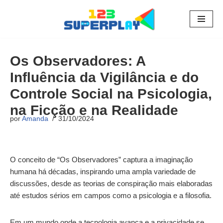
Pular
para
o
Os Observadores: A
conteúdo
Influência da Vigilância e do
Controle Social na Psicologia,
na Ficção e na Realidade
por
Amanda
31/10/2024
O conceito de “Os Observadores” captura a imaginação
humana há décadas, inspirando uma ampla variedade de
discussões, desde as teorias de conspiração mais elaboradas
até estudos sérios em campos como a psicologia e a filosofia.
Em um mundo onde a tecnologia avança e a privacidade se