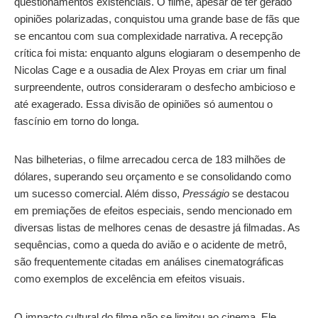
questionamentos existenciais. O filme, apesar de ter gerado
opiniões polarizadas, conquistou uma grande base de fãs que
se encantou com sua complexidade narrativa. A recepção
crítica foi mista: enquanto alguns elogiaram o desempenho de
Nicolas Cage e a ousadia de Alex Proyas em criar um final
surpreendente, outros consideraram o desfecho ambicioso e
até exagerado. Essa divisão de opiniões só aumentou o
fascínio em torno do longa.
Nas bilheterias, o filme arrecadou cerca de 183 milhões de
dólares, superando seu orçamento e se consolidando como
um sucesso comercial. Além disso,
Presságio
se destacou
em premiações de efeitos especiais, sendo mencionado em
diversas listas de melhores cenas de desastre já filmadas. As
sequências, como a queda do avião e o acidente de metrô,
são frequentemente citadas em análises cinematográficas
como exemplos de excelência em efeitos visuais.
O impacto cultural do filme não se limitou ao cinema. Ele