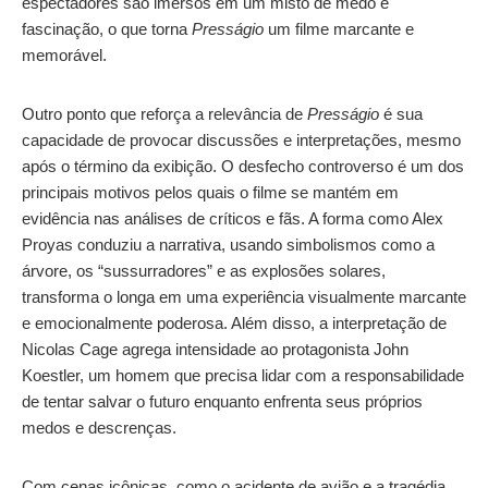
espectadores são imersos em um misto de medo e
fascinação, o que torna
Presságio
um filme marcante e
memorável.
Outro ponto que reforça a relevância de
Presságio
é sua
capacidade de provocar discussões e interpretações, mesmo
após o término da exibição. O desfecho controverso é um dos
principais motivos pelos quais o filme se mantém em
evidência nas análises de críticos e fãs. A forma como Alex
Proyas conduziu a narrativa, usando simbolismos como a
árvore, os “sussurradores” e as explosões solares,
transforma o longa em uma experiência visualmente marcante
e emocionalmente poderosa. Além disso, a interpretação de
Nicolas Cage agrega intensidade ao protagonista John
Koestler, um homem que precisa lidar com a responsabilidade
de tentar salvar o futuro enquanto enfrenta seus próprios
medos e descrenças.
Com cenas icônicas, como o acidente de avião e a tragédia