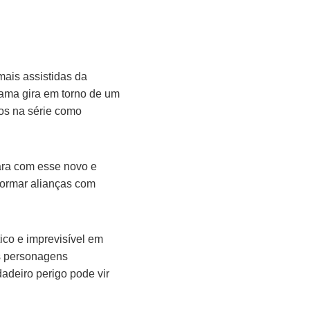
ais assistidas da
rama gira em torno de um
os na série como
ara com esse novo e
 formar alianças com
ico e imprevisível em
os personagens
deiro perigo pode vir