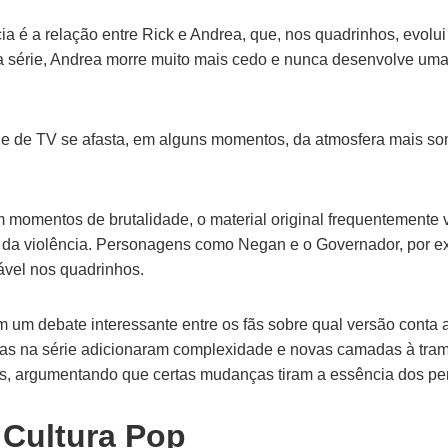
ia é a relação entre Rick e Andrea, que, nos quadrinhos, evol
na série, Andrea morre muito mais cedo e nunca desenvolve um
ie de TV se afasta, em alguns momentos, da atmosfera mais som
 momentos de brutalidade, o material original frequentemente
 da violência. Personagens como Negan e o Governador, por ex
ável nos quadrinhos.
 um debate interessante entre os fãs sobre qual versão conta a
tas na série adicionaram complexidade e novas camadas à trama
os, argumentando que certas mudanças tiram a essência dos p
 Cultura Pop