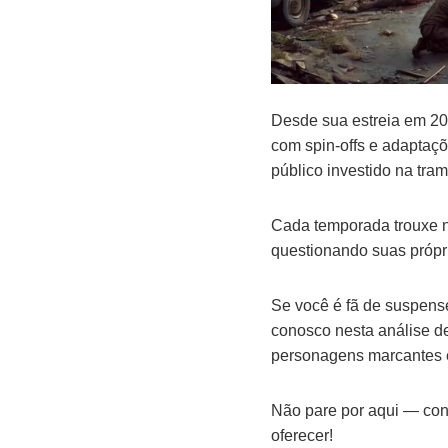
Desde sua estreia em 20
com spin-offs e adaptaç
público investido na tra
Cada temporada trouxe no
questionando suas própri
Se você é fã de suspense
conosco nesta análise d
personagens marcantes e 
Não pare por aqui — cont
oferecer!