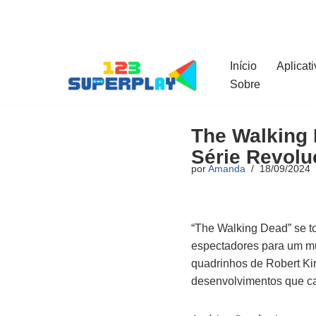
Pular
para
Início
Aplicat
o
Sobre
conteúdo
The Walking 
Série Revolu
por
Amanda
18/09/2024
“The Walking Dead” se to
espectadores para um m
quadrinhos de Robert Kir
desenvolvimentos que ca