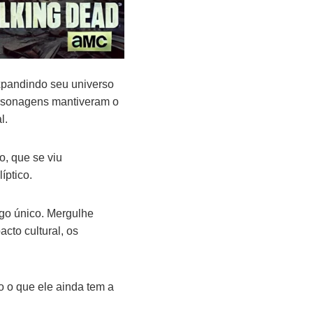
xpandindo seu universo
ersonagens mantiveram o
l.
o, que se viu
íptico.
lgo único. Mergulhe
to cultural, os
o o que ele ainda tem a