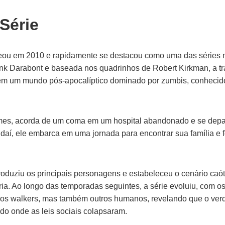
 Série
eou em 2010 e rapidamente se destacou como uma das séries m
ank Darabont e baseada nos quadrinhos de Robert Kirkman, a t
em um mundo pós-apocalíptico dominado por zumbis, conhecid
imes, acorda de um coma em um hospital abandonado e se dep
r daí, ele embarca em uma jornada para encontrar sua família e
roduziu os principais personagens e estabeleceu o cenário caót
ria. Ao longo das temporadas seguintes, a série evoluiu, com 
os walkers, mas também outros humanos, revelando que o verda
 onde as leis sociais colapsaram.