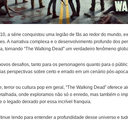
10, a série conquistou uma legião de fãs ao redor do mundo, e
ões. A narrativa complexa e o desenvolvimento profundo dos p
ma, tornando “The Walking Dead” um verdadeiro fenômeno globa
vos desafios, tanto para os personagens quanto para o públic
as perspectivas sobre certo e errado em um cenário pós-apocal
, terror ou cultura pop em geral, “The Walking Dead” oferece a
etalhada, onde exploramos não só o enredo, mas também o impac
o legado deixado por essa incrível franquia.
inue lendo para entender a profundidade desse universo e tud